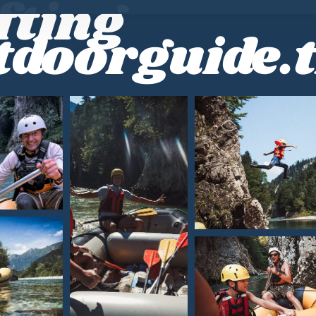
fting
tdoorguide.t